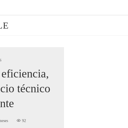
LE
S
eficiencia,
icio técnico
nte
meses
92