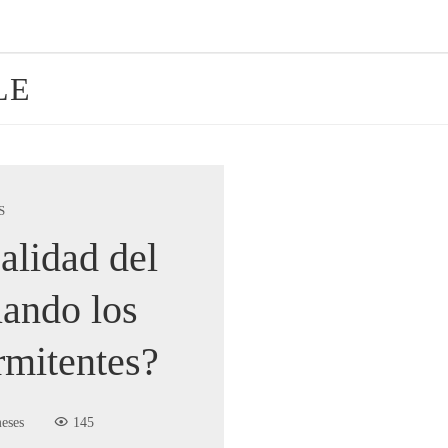
LE
S
alidad del
uando los
rmitentes?
eses
145