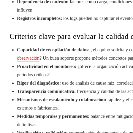
Dependencia de contexto:
factores como carga, condiciones d
influyen.
Registros incompletos:
los logs pueden no capturar el evento
Criterios clave para evaluar la calidad 
Capacidad de recopilación de datos:
¿el equipo solicita y c
observación
? Un buen soporte propone métodos concretos para 
Proactividad en el monitoreo:
¿ofrece la organización activa
períodos críticos?
Rigor del diagnóstico:
uso de análisis de causa raíz, correlac
Transparencia comunicativa:
frecuencia y calidad de las act
Mecanismos de escalamiento y colaboración:
rapidez y efic
externos o fabricantes.
Medidas temporales y permanentes:
balance entre mitigacio
definitivas.
Verificación y validación:
comprobación documentada de que e