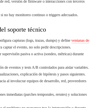
e red, versión de firmware o interacciones con terceros
 si no hay monitoreo continuo o triggers adecuados.
del soporte técnico
onfigura capturas (logs, trazas, dumps) y define
ventanas de
captar el evento, no solo pedir descripciones.
r supervisión pasiva o activa (sondeo, métricas) durante
ión de eventos y tests A/B controlados para aislar variables.
ualizaciones, explicación de hipótesis y pasos siguientes.
acia al involucrar equipos de desarrollo, red, proveedores
nes inmediatas (parches temporales, rerutes) y soluciones
l problema no reaparece tras la intervención y durante