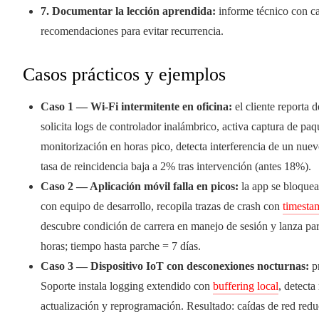
7. Documentar la lección aprendida:
informe técnico con ca
recomendaciones para evitar recurrencia.
Casos prácticos y ejemplos
Caso 1 — Wi‑Fi intermitente en oficina:
el cliente reporta 
solicita logs de controlador inalámbrico, activa captura de pa
monitorización en horas pico, detecta interferencia de un nuev
tasa de reincidencia baja a 2% tras intervención (antes 18%).
Caso 2 — Aplicación móvil falla en picos:
la app se bloquea
con equipo de desarrollo, recopila trazas de crash con
timesta
descubre condición de carrera en manejo de sesión y lanza par
horas; tiempo hasta parche = 7 días.
Caso 3 — Dispositivo IoT con desconexiones nocturnas:
pr
Soporte instala logging extendido con
buffering local
, detect
actualización y reprogramación. Resultado: caídas de red red