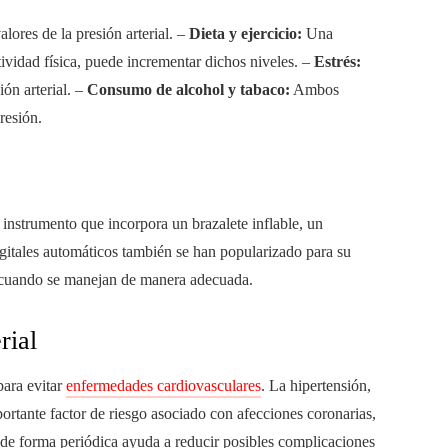
lores de la presión arterial. –
Dieta y ejercicio:
Una
tividad física, puede incrementar dichos niveles. –
Estrés:
ión arterial. –
Consumo de alcohol y tabaco:
Ambos
resión.
instrumento que incorpora un brazalete inflable, un
itales automáticos también se han popularizado para su
s cuando se manejan de manera adecuada.
rial
para evitar
enfermedades cardiovasculares
. La hipertensión,
ortante factor de riesgo asociado con afecciones coronarias,
al de forma periódica ayuda a reducir posibles complicaciones