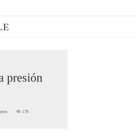
LE
a presión
eses
178