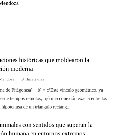
 Mendoza
aciones históricas que moldearon la
ación moderna
 Mendoza
Hace 2 días
ema de Pitágorasa² + b² = c²Este vínculo geométrico, ya
esde tiempos remotos, fijó una conexión exacta entre los
a hipotenusa de un triángulo rectáng...
animales con sentidos que superan la
ión humana en entornos extremos