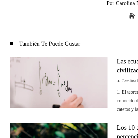
Por Carolina
También Te Puede Gustar
Las ecu
civiliz
Carolina
1. El teor
conocido d
catetos y l
Los 10 
percepc