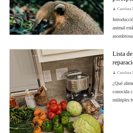
Carolina
Introducci
animal est
asombrosas
Lista de
reparaci
Carolina
¿Qué alime
conocida c
múltiples b