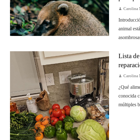
Carolina
Introducci
animal est
asombrosas
Lista de
reparaci
Carolina
¿Qué alime
conocida c
múltiples b