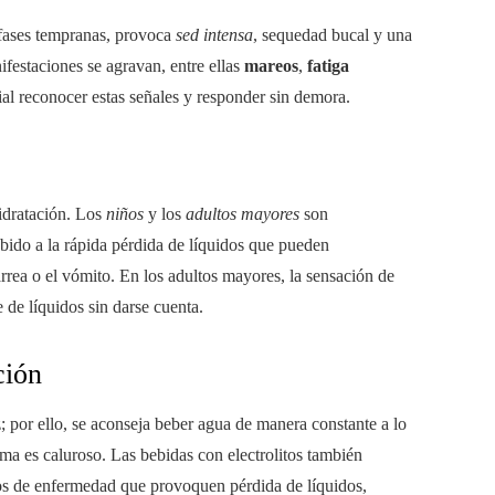
 fases tempranas, provoca
sed intensa
, sequedad bucal y una
ifestaciones se agravan, entre ellas
mareos
,
fatiga
ial reconocer estas señales y responder sin demora.
idratación. Los
niños
y los
adultos mayores
son
debido a la rápida pérdida de líquidos que pueden
rea o el vómito. En los adultos mayores, la sensación de
 de líquidos sin darse cuenta.
ción
z; por ello, se aconseja beber agua de manera constante a lo
lima es caluroso. Las bebidas con electrolitos también
sos de enfermedad que provoquen pérdida de líquidos,