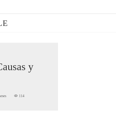
LE
Causas y
eses
114