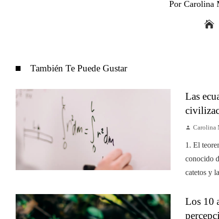
Por Carolina
También Te Puede Gustar
Las ecu
civiliz
Carolina
1. El teor
conocido d
catetos y l
Los 10 
percepc