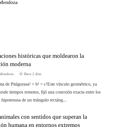
 Mendoza
aciones históricas que moldearon la
ación moderna
 Mendoza
Hace 2 días
ema de Pitágorasa² + b² = c²Este vínculo geométrico, ya
esde tiempos remotos, fijó una conexión exacta entre los
a hipotenusa de un triángulo rectáng...
animales con sentidos que superan la
ión humana en entornos extremos