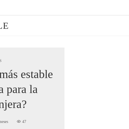
LE
S
más estable
 para la
njera?
meses
47