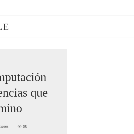
LE
mputación
encias que
mino
meses
98