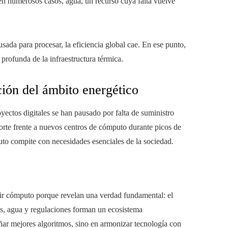
 en numerosos casos, agua, un recurso cuya falta vuelve
sada para procesar, la eficiencia global cae. En ese punto,
profunda de la infraestructura térmica.
ión del ámbito energético
yectos digitales se han pausado por falta de suministro
sporte frente a nuevos centros de cómputo durante picos de
uto compite con necesidades esenciales de la sociedad.
dir cómputo porque revelan una verdad fundamental: el
des, agua y regulaciones forman un ecosistema
ñar mejores algoritmos, sino en armonizar tecnología con