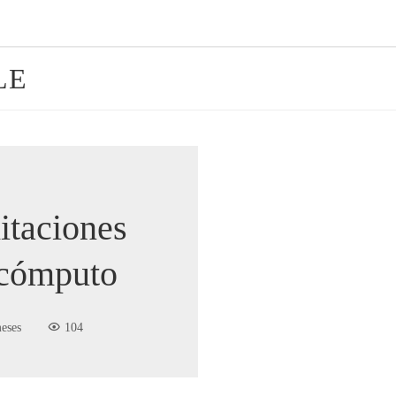
LE
itaciones
 cómputo
eses
104