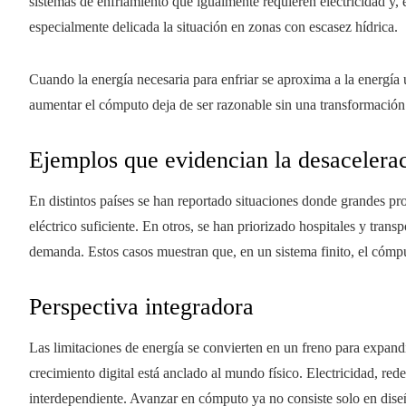
sistemas de enfriamiento que igualmente requieren electricidad y,
especialmente delicada la situación en zonas con escasez hídrica.
Cuando la energía necesaria para enfriar se aproxima a la energía u
aumentar el cómputo deja de ser razonable sin una transformación 
Ejemplos que evidencian la desacelerac
En distintos países se han reportado situaciones donde grandes pro
eléctrico suficiente. En otros, se han priorizado hospitales y tran
demanda. Estos casos muestran que, en un sistema finito, el cómp
Perspectiva integradora
Las limitaciones de energía se convierten en un freno para expan
crecimiento digital está anclado al mundo físico. Electricidad, re
interdependiente. Avanzar en cómputo ya no consiste solo en dise