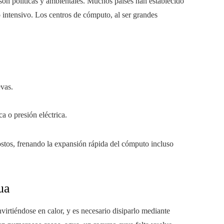
son políticas y ambientales. Muchos países han establecido
 intensivo. Los centros de cómputo, al ser grandes
evas.
a o presión eléctrica.
ostos, frenando la expansión rápida del cómputo incluso
ua
irtiéndose en calor, y es necesario disiparlo mediante