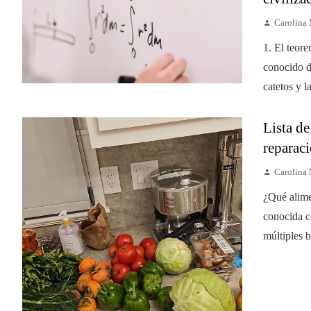
Carolina
1. El teor
conocido d
catetos y l
Lista de
reparaci
Carolina
¿Qué alime
conocida c
múltiples b