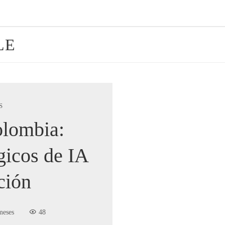
LE
S
olombia:
gicos de IA
ción
meses
48