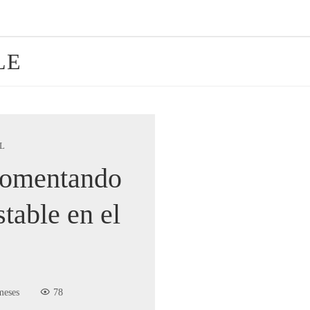
LE
L
Fomentando
table en el
meses
78